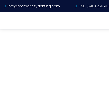
info@memoriesyachting.com
+90 (540) 250 48