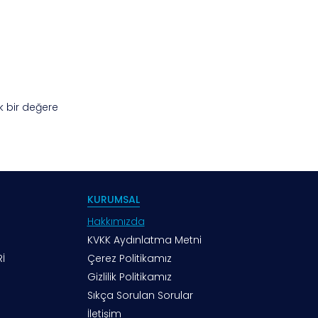
k bir değere
KURUMSAL
Hakkımızda
KVKK Aydınlatma Metni
İ
Çerez Politikamız
Gizlilik Politikamız
Sıkça Sorulan Sorular
İletişim