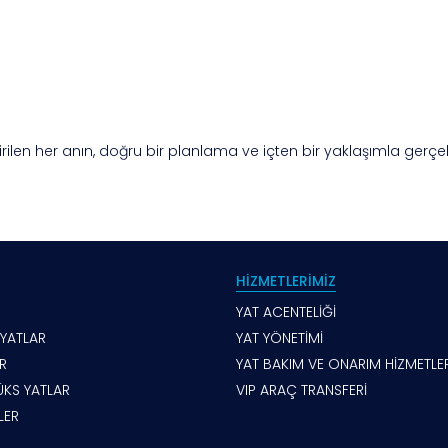
çirilen her anın, doğru bir planlama ve içten bir yaklaşımla gerçe
HİZMETLERİMİZ
YAT ACENTELİĞİ
 YATLAR
YAT YÖNETİMİ
R
YAT BAKIM VE ONARIM HİZMETLER
LÜKS YATLAR
VIP ARAÇ TRANSFERİ
İLER