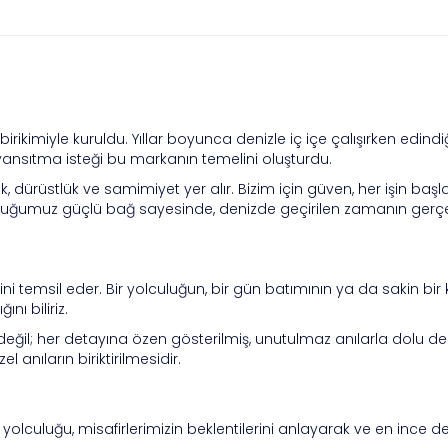
birikimiyle kuruldu. Yıllar boyunca denizle iç içe çalışırken edindi
 yansıtma isteği bu markanın temelini oluşturdu.
lık, dürüstlük ve samimiyet
yer alır. Bizim için güven, her işin baş
 kurduğumuz güçlü bağ sayesinde, denizde geçirilen zamanın gerçe
ini temsil eder. Bir yolculuğun, bir gün batımının ya da sakin bi
nı biliriz.
i değil; her detayına özen gösterilmiş,
unutulmaz anılarla dolu d
anıların biriktirilmesidir.
er yolculuğu, misafirlerimizin beklentilerini anlayarak ve en ince 