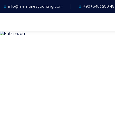
info@memoriesyachting.com
+90 (540) 250 48
Anasayfa
Hakkımızda