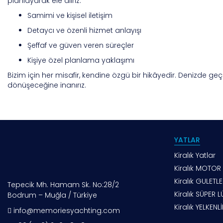
planlayarak ele alırız.
Samimi ve kişisel iletişim
Detaycı ve özenli hizmet anlayışı
Şeffaf ve güven veren süreçler
Kişiye özel planlama yaklaşımı
Bizim için her misafir, kendine özgü bir hikâyedir. Denizde ge
dönüşeceğine inanırız.
YATLAR
Kiralık Yatlar
Kiralık MOTOR
Kiralık GULETLE
Tepecik Mh. Hamam Sk. No:28/2
Kiralık SÜPER 
Bodrum – Muğla / Türkiye
Kiralık YELKENL
info@memoriesyachting.com