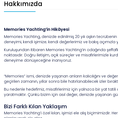
Hakkımızda
Memories Yachting’in Hikâyesi
Memories Yachting, denizde edinilmiş
20 yılı aşkın tecrübenin
deneyimi, kendi işimize; kendi değerlerimiz ve bakış açımızla
Kuruluşundan itibaren Memories Yachting’in odağında
ş
effaf
noktasıdır. Doğru iletişim, açık süreçler ve misafirlerimizle
deneyime dönüşeceğine inanıyoruz.
“Memories” ismi, denizde yaşanan anların kalıcılığını ve değer
geçirilen zamanın, yıllar sonra bile hatırlanabilecek izler bıraktığı
Bu nedenle hedefimiz, misafirlerimiz için yalnızca bir yat tatil
yaratmaktır. Çünkü bizim için asıl değer, denizde yaşanan güzel 
Bizi Farklı Kılan Yaklaşım
Memories Yachting’i özel kılan; işimizi ele alış biçimimizdir. H