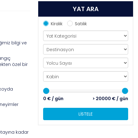
YAT ARA
Kiralık
Satılık
ğimiz bilgi ve
langıç
kten özel bir
r koyda
0 € / gün
> 20000 € / gün
eneyimler
LİSTELE
detayına kadar