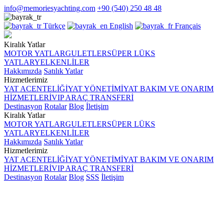
info@memoriesyachting.com
+90 (540) 250 48 48
Türkçe
English
Français
Kiralık Yatlar
MOTOR YATLAR
GULETLER
SÜPER LÜKS
YATLAR
YELKENLİLER
Hakkımızda
Satılık Yatlar
Hizmetlerimiz
YAT ACENTELİĞİ
YAT YÖNETİMİ
YAT BAKIM VE ONARIM
HİZMETLERİ
VIP ARAÇ TRANSFERİ
Destinasyon
Rotalar
Blog
İletişim
Kiralık Yatlar
MOTOR YATLAR
GULETLER
SÜPER LÜKS
YATLAR
YELKENLİLER
Hakkımızda
Satılık Yatlar
Hizmetlerimiz
YAT ACENTELİĞİ
YAT YÖNETİMİ
YAT BAKIM VE ONARIM
HİZMETLERİ
VIP ARAÇ TRANSFERİ
Destinasyon
Rotalar
Blog
SSS
İletişim