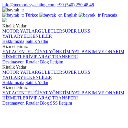
info@memoriesyachting.com
+90 (540) 250 48 48
Türkçe
English
Français
Kiralık Yatlar
MOTOR YATLAR
GULETLER
SÜPER LÜKS
YATLAR
YELKENLİLER
Hakkımızda
Satılık Yatlar
Hizmetlerimiz
YAT ACENTELİĞİ
YAT YÖNETİMİ
YAT BAKIM VE ONARIM
HİZMETLERİ
VIP ARAÇ TRANSFERİ
Destinasyon
Rotalar
Blog
İletişim
Kiralık Yatlar
MOTOR YATLAR
GULETLER
SÜPER LÜKS
YATLAR
YELKENLİLER
Hakkımızda
Satılık Yatlar
Hizmetlerimiz
YAT ACENTELİĞİ
YAT YÖNETİMİ
YAT BAKIM VE ONARIM
HİZMETLERİ
VIP ARAÇ TRANSFERİ
Destinasyon
Rotalar
Blog
SSS
İletişim