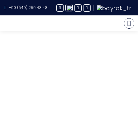
+90 (540) 250 48 48
Kiralık Yatlar
Hakkımızda
Satılık Yatlar
Hizmetlerimiz
Destinasyon
Rotalar
Blog