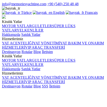
info@memoriesyachting.com
+90 (540) 250 48 48
Türkçe
English
Français
Kiralık Yatlar
MOTOR YATLAR
GULETLER
SÜPER LÜKS
YATLAR
YELKENLİLER
Hakkımızda
Satılık Yatlar
Hizmetlerimiz
YAT ACENTELİĞİ
YAT YÖNETİMİ
YAT BAKIM VE ONARIM
HİZMETLERİ
VIP ARAÇ TRANSFERİ
Destinasyon
Rotalar
Blog
İletişim
Kiralık Yatlar
MOTOR YATLAR
GULETLER
SÜPER LÜKS
YATLAR
YELKENLİLER
Hakkımızda
Satılık Yatlar
Hizmetlerimiz
YAT ACENTELİĞİ
YAT YÖNETİMİ
YAT BAKIM VE ONARIM
HİZMETLERİ
VIP ARAÇ TRANSFERİ
Destinasyon
Rotalar
Blog
SSS
İletişim