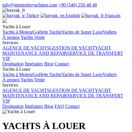
info@memoriesyachting.com
+90 (540) 250 48 48
Türkçe
English
Français
Yachts à Louer
Yachts à Moteur
Goélette Yachts
Yachts de Super Luxe
Voiliers
À propos
Yachts Vente
Services
AGENCE DE YACHTS
GESTİON DE YACHT
YACHT
MAINTENANCE AND REPAIR
SERVICE DE TRANSFERT
VIP
Destination
İtinéraires
Blog
Contact
Yachts à Louer
Yachts à Moteur
Goélette Yachts
Yachts de Super Luxe
Voiliers
À propos
Yachts Vente
Services
AGENCE DE YACHTS
GESTİON DE YACHT
YACHT
MAINTENANCE AND REPAIR
SERVICE DE TRANSFERT
VIP
Destination
İtinéraires
Blog
FAQ
Contact
YACHTS À LOUER