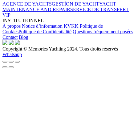
AGENCE DE YACHTS
GESTİON DE YACHT
YACHT
MAINTENANCE AND REPAIR
SERVICE DE TRANSFERT
VIP
INSTITUTIONNEL
À propos
Notice d’information KVKK
Politique de
Cookies
Politique de Confidentialité
Questions fréquemment posées
Contact
Blog
Copyright © Memories Yachting 2024. Tous droits réservés
Whatsapp