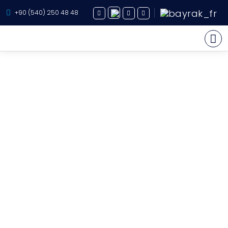
+90 (540) 250 48 48
Yachts à Louer
À propos
Yachts Vente
Services
Destination
İtinéraires
Blog