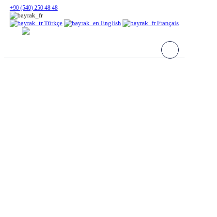
+90 (540) 250 48 48
Türkçe
English
Français
Yachts à Louer
À propos
Yachts Vente
Services
Destination
İtinéraires
Blog
FAQ