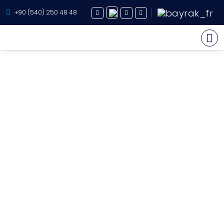
+90 (540) 250 48 48
Yachts à Louer
À propos
Yachts Vente
Services
Destination
İtinéraires
Blog