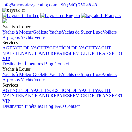
info@memoriesyachting.com
+90 (540) 250 48 48
Türkçe
English
Français
Yachts à Louer
Yachts à Moteur
Goélette Yachts
Yachts de Super Luxe
Voiliers
À propos
Yachts Vente
Services
AGENCE DE YACHTS
GESTİON DE YACHT
YACHT
MAINTENANCE AND REPAIR
SERVICE DE TRANSFERT
VIP
Destination
İtinéraires
Blog
Contact
Yachts à Louer
Yachts à Moteur
Goélette Yachts
Yachts de Super Luxe
Voiliers
À propos
Yachts Vente
Services
AGENCE DE YACHTS
GESTİON DE YACHT
YACHT
MAINTENANCE AND REPAIR
SERVICE DE TRANSFERT
VIP
Destination
İtinéraires
Blog
FAQ
Contact