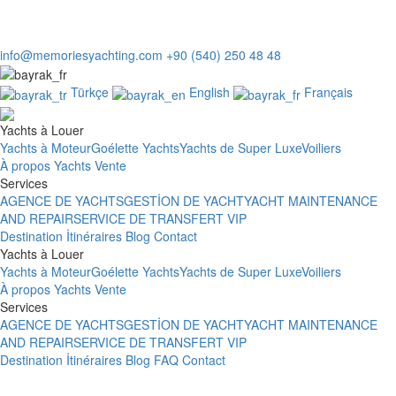
info@memoriesyachting.com
+90 (540) 250 48 48
Türkçe
English
Français
Yachts à Louer
Yachts à Moteur
Goélette Yachts
Yachts de Super Luxe
Voiliers
À propos
Yachts Vente
Services
AGENCE DE YACHTS
GESTİON DE YACHT
YACHT MAINTENANCE
AND REPAIR
SERVICE DE TRANSFERT VIP
Destination
İtinéraires
Blog
Contact
Yachts à Louer
Yachts à Moteur
Goélette Yachts
Yachts de Super Luxe
Voiliers
À propos
Yachts Vente
Services
AGENCE DE YACHTS
GESTİON DE YACHT
YACHT MAINTENANCE
AND REPAIR
SERVICE DE TRANSFERT VIP
Destination
İtinéraires
Blog
FAQ
Contact